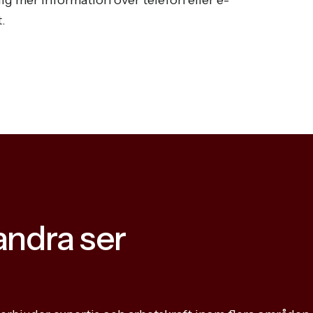
ig mer information över telefon eller e-
.
andra ser