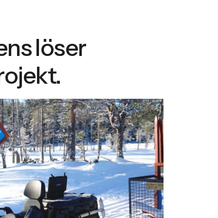
ns löser
rojekt.