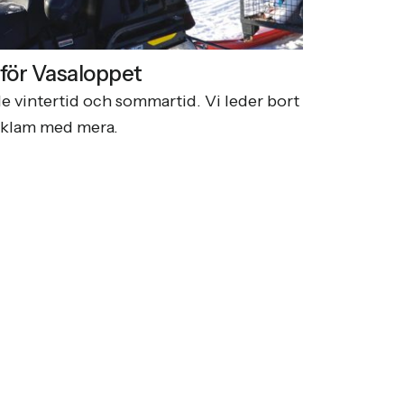
för Vasaloppet
FMM – Ett
e vintertid och sommartid. Vi leder bort
FMM är en av
reklam med mera.
haft nöjet at
präglas av f
Läs mer