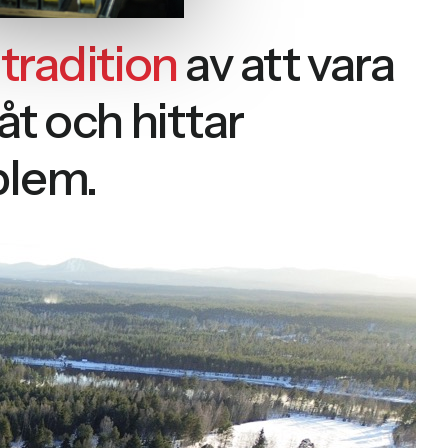
n
tradition
av att vara
 åt och hittar
blem.