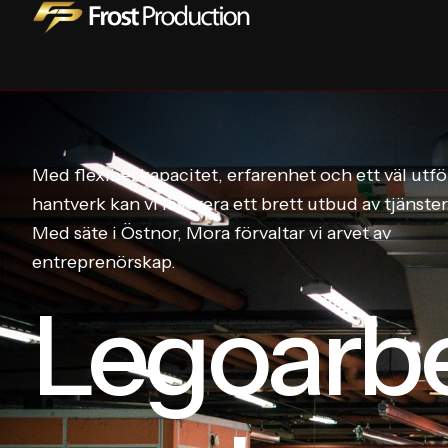
Med flexibel kapacitet, erfarenhet och ett väl utfö
hantverk kan vi leverera ett brett utbud av tjänster
Med säte i Östnor, Mora förvaltar vi arvet av
entreprenörskap.
Legoarb