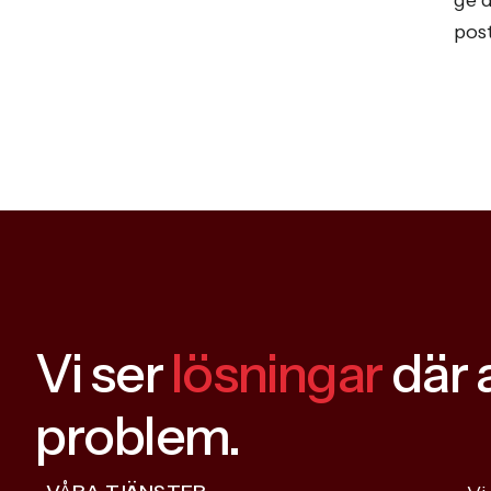
ge d
post
Vi ser
lösningar
där 
problem.