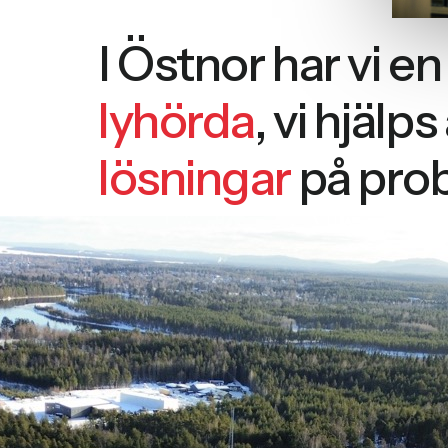
I Östnor har vi e
lyhörda
, vi hjälps
lösningar
på pro