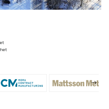
et
mhet