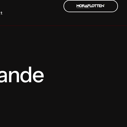
t
tande