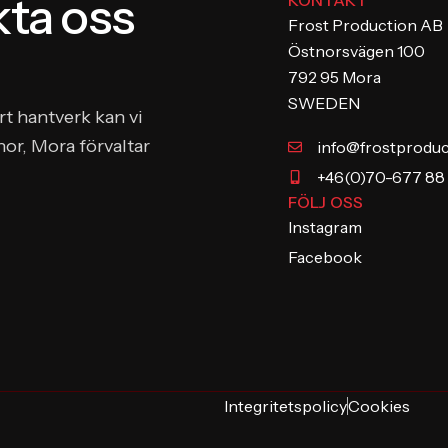
kta oss
KONTAKT
Frost Production AB
Östnorsvägen 100
792 95 Mora
SWEDEN
rt hantverk kan vi
nor, Mora förvaltar
info@frostproduc
+46(0)70-677 88
FÖLJ OSS
Instagram
Facebook
Integritetspolicy
Cookies