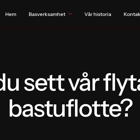
Hem
Basverksamhet
Vår historia
Kontak
du sett vår fly
bastuflotte?