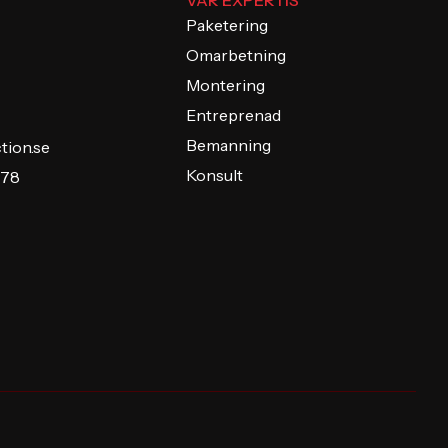
VÅR EXPERTIS
Paketering
Omarbetning
Montering
Entreprenad
Bemanning
tion.se
Konsult
 78