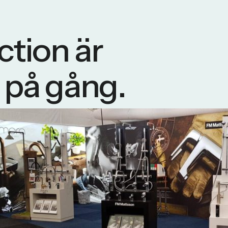
ction är
t på gång.